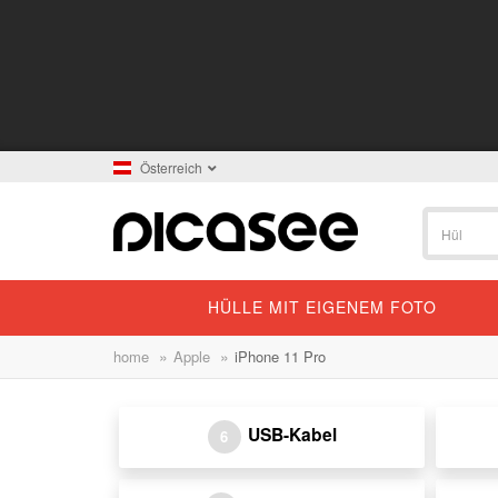
Österreich
HÜLLE MIT EIGENEM FOTO
»
»
home
Apple
iPhone 11 Pro
USB-Kabel
6