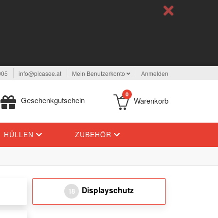
005
info@picasee.at
Mein Benutzerkonto
Anmelden
0
Geschenkgutschein
Warenkorb
HÜLLEN
ZUBEHÖR
Displayschutz
18