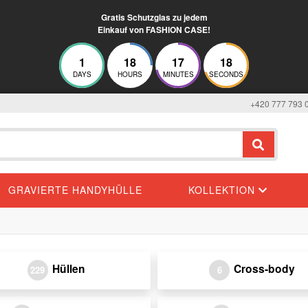
Gratis Schutzglas zu jedem
Einkauf von FASHION CASE!
1
18
17
17
DAYS
HOURS
MINUTES
SECONDS
+420 777 793 
GRAVIERTE HANDYHÜLLE
KOLLEKTION
Hüllen
Cross-body
229
6