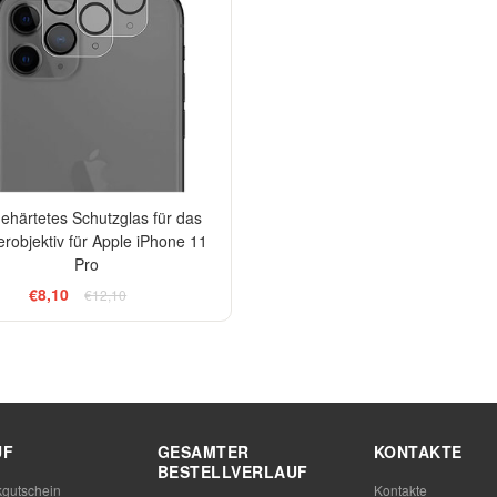
ehärtetes Schutzglas für das
robjektiv für Apple iPhone 11
Pro
€8,10
€12,10
UF
GESAMTER
KONTAKTE
BESTELLVERLAUF
gutschein
Kontakte