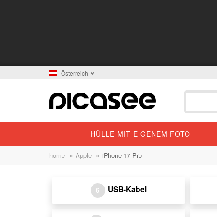
Österreich
HÜLLE MIT EIGENEM FOTO
»
»
home
Apple
iPhone 17 Pro
USB-Kabel
6