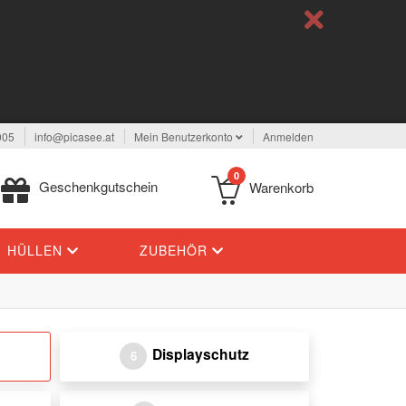
005
info@picasee.at
Mein Benutzerkonto
Anmelden
0
Geschenkgutschein
Warenkorb
HÜLLEN
ZUBEHÖR
Displayschutz
6