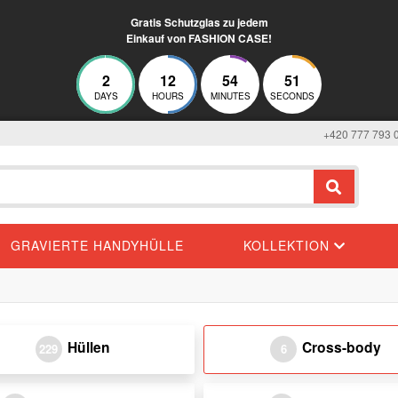
Gratis Schutzglas zu jedem
Einkauf von FASHION CASE!
2
12
54
51
DAYS
HOURS
MINUTES
SECONDS
+420 777 793 
GRAVIERTE HANDYHÜLLE
KOLLEKTION
Hüllen
Cross-body
229
6