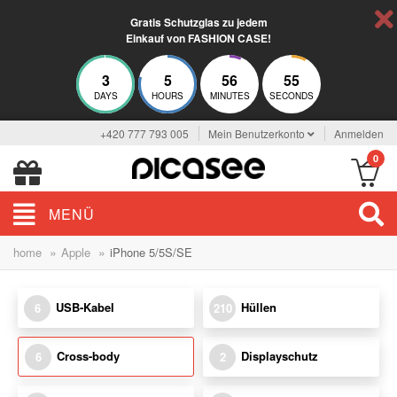
Gratis Schutzglas zu jedem
Einkauf von FASHION CASE!
3
5
56
54
DAYS
HOURS
MINUTES
SECONDS
+420 777 793 005
Mein Benutzerkonto
Anmelden
0
MENÜ
»
»
home
Apple
iPhone 5/5S/SE
USB-Kabel
Hüllen
6
210
Cross-body
Displayschutz
6
2