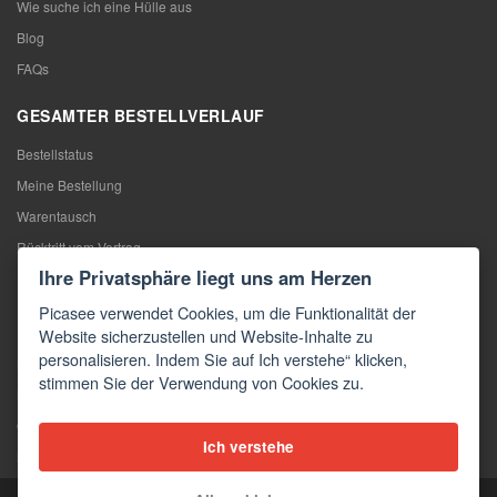
Wie suche ich eine Hülle aus
Blog
FAQs
GESAMTER BESTELLVERLAUF
Bestellstatus
Meine Bestellung
Warentausch
Rücktritt vom Vertrag
Ihre Privatsphäre liegt uns am Herzen
Reklamation
Picasee verwendet Cookies, um die Funktionalität der
KONTAKTE
Website sicherzustellen und Website-Inhalte zu
personalisieren. Indem Sie auf Ich verstehe“ klicken,
Kontakte
stimmen Sie der Verwendung von Cookies zu.
Kontaktformular
Großhandel
Ich verstehe
Medien