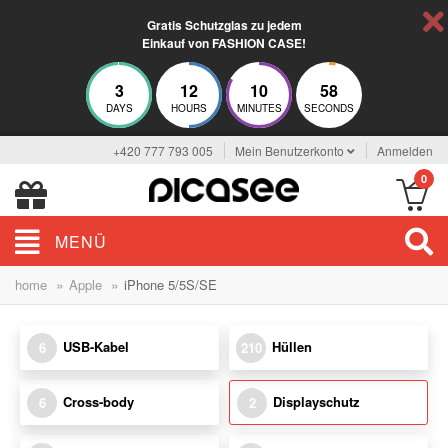
Gratis Schutzglas zu jedem
Einkauf von FASHION CASE!
3
12
10
58
DAYS
HOURS
MINUTES
SECONDS
+420 777 793 005
Mein Benutzerkonto
Anmelden
0
MENÜ
»
»
home
Apple
iPhone 5/5S/SE
USB-Kabel
Hüllen
6
210
Cross-body
Displayschutz
6
2