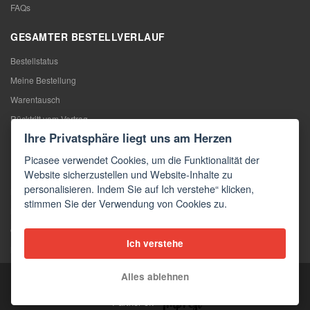
FAQs
GESAMTER BESTELLVERLAUF
Bestellstatus
Meine Bestellung
Warentausch
Rücktritt vom Vertrag
Ihre Privatsphäre liegt uns am Herzen
Reklamation
Picasee verwendet Cookies, um die Funktionalität der
KONTAKTE
Website sicherzustellen und Website-Inhalte zu
personalisieren. Indem Sie auf Ich verstehe“ klicken,
Kontakte
stimmen Sie der Verwendung von Cookies zu.
Kontaktformular
Großhandel
Ich verstehe
Medien
Alles ablehnen
Copyright © 2026 Picasee
Partner of: