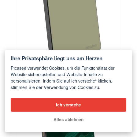
Ihre Privatsphäre liegt uns am Herzen
Picasee verwendet Cookies, um die Funktionalität der
Website sicherzustellen und Website-Inhalte zu
Powerbank mit MagSafe 5 000 mAh Grau - Dewy
personalisieren. Indem Sie auf Ich verstehe“ klicken,
Dawn
stimmen Sie der Verwendung von Cookies zu.
ab €56,90
Ich verstehe
BESTSELLER
Alles ablehnen