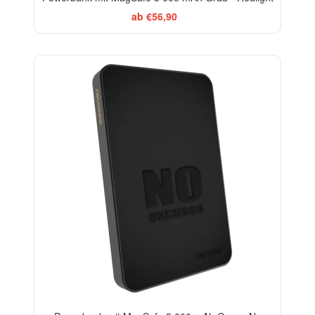
ab €56,90