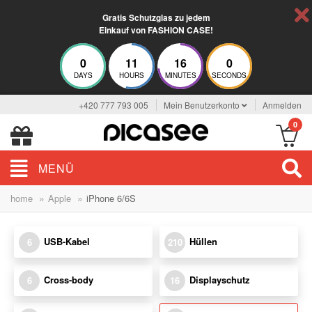
Gratis Schutzglas zu jedem
Einkauf von FASHION CASE!
0
11
15
59
DAYS
HOURS
MINUTES
SECONDS
+420 777 793 005
Mein Benutzerkonto
Anmelden
0
MENÜ
»
»
home
Apple
iPhone 6/6S
USB-Kabel
Hüllen
6
210
Cross-body
Displayschutz
6
16