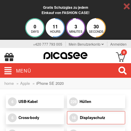
Gratis Schutzglas zu jedem
Einkauf von FASHION CASE!
0
11
3
29
DAYS
HOURS
MINUTES
SECONDS
+420 777 793 005
Mein Benutzerkonto
Anmelden
0
MENÜ
»
»
home
Apple
iPhone SE 2020
USB-Kabel
Hüllen
6
228
Cross-body
Displayschutz
6
16