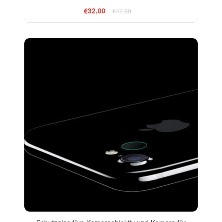
€32,00
€47,90