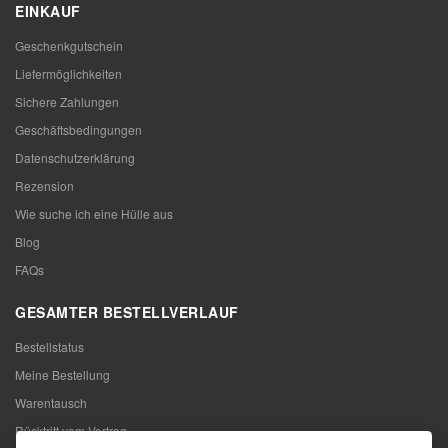
EINKAUF
Geschenkgutschein
Liefermöglichkeiten
Sichere Zahlungen
Geschäftsbedingungen
Datenschutzerklärung
Rezension
Wie suche ich eine Hülle aus
Blog
FAQs
GESAMTER BESTELLVERLAUF
Bestellstatus
Meine Bestellung
Warentausch
Rücktritt vom Vertrag