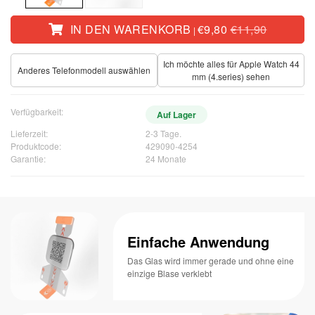
IN DEN WARENKORB
€9,80
€11,90
|
Ich möchte alles für Apple Watch 44
Anderes Telefonmodell auswählen
mm (4.series) sehen
Verfügbarkeit:
Auf Lager
Lieferzeit:
2-3 Tage.
Produktcode:
429090-4254
Garantie:
24 Monate
Einfache Anwendung
Das Glas wird immer gerade und ohne eine
einzige Blase verklebt