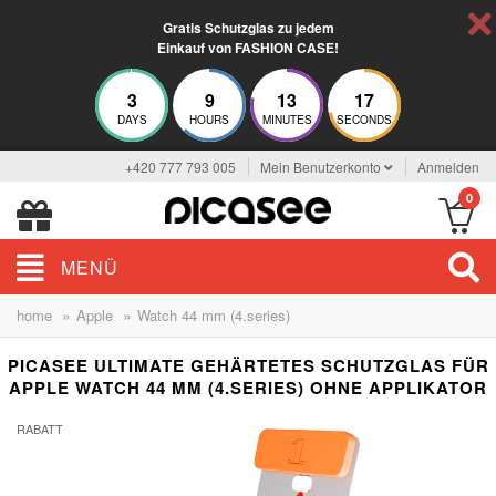
Gratis Schutzglas zu jedem
Einkauf von FASHION CASE!
3
9
13
17
DAYS
HOURS
MINUTES
SECONDS
+420 777 793 005
Mein Benutzerkonto
Anmelden
0
MENÜ
»
»
home
Apple
Watch 44 mm (4.series)
PICASEE ULTIMATE GEHÄRTETES SCHUTZGLAS FÜR
APPLE WATCH 44 MM (4.SERIES) OHNE APPLIKATOR
RABATT
-18%