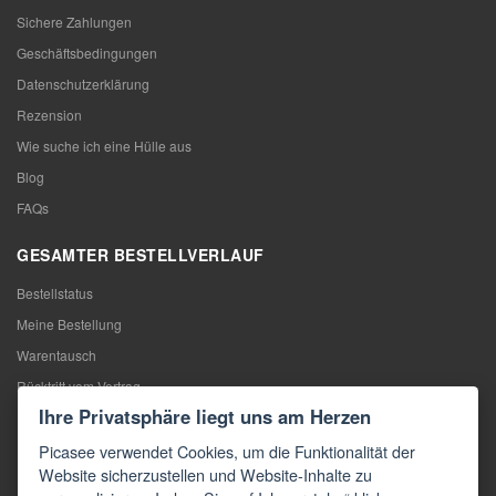
Sichere Zahlungen
Geschäftsbedingungen
Datenschutzerklärung
Rezension
Wie suche ich eine Hülle aus
Blog
FAQs
GESAMTER BESTELLVERLAUF
Bestellstatus
Meine Bestellung
Warentausch
Rücktritt vom Vertrag
Ihre Privatsphäre liegt uns am Herzen
Reklamation
Picasee verwendet Cookies, um die Funktionalität der
KONTAKTE
Website sicherzustellen und Website-Inhalte zu