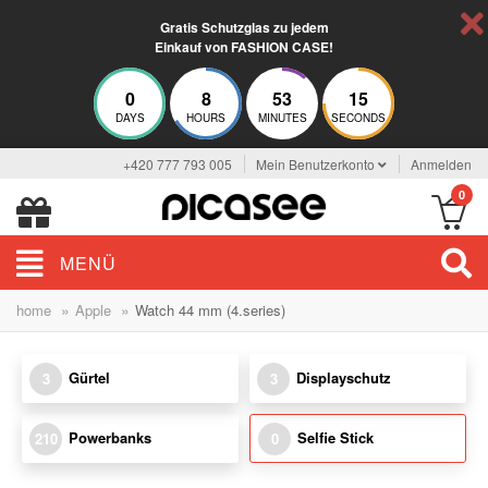
Gratis Schutzglas zu jedem
Einkauf von FASHION CASE!
0
8
53
15
DAYS
HOURS
MINUTES
SECONDS
+420 777 793 005
Mein Benutzerkonto
Anmelden
0
MENÜ
»
»
home
Apple
Watch 44 mm (4.series)
Gürtel
Displayschutz
3
3
Powerbanks
Selfie Stick
210
0