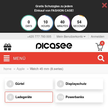
Gratis Schutzglas zu jedem
Einkauf von FASHION CASE!
0
10
40
54
DAYS
HOURS
MINUTES
SECONDS
+420 777 793 005
Mein Benutzerkonto
Anmelden
0
MENÜ
»
»
home
Apple
Watch 45 mm (8.series)
Gürtel
Displayschutz
3
3
Ladegeräte
Powerbanks
0
210