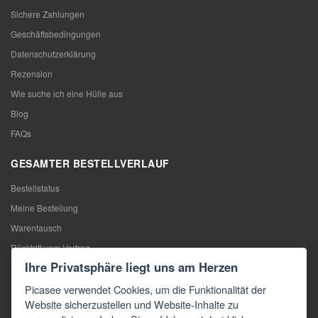
Sichere Zahlungen
Geschäftsbedingungen
Datenschutzerklärung
Rezension
Wie suche ich eine Hülle aus
Blog
FAQs
GESAMTER BESTELLVERLAUF
Bestellstatus
Meine Bestellung
Warentausch
Rücktritt vom Vertrag
Ihre Privatsphäre liegt uns am Herzen
Reklamation
Picasee verwendet Cookies, um die Funktionalität der
KONTAKTE
Website sicherzustellen und Website-Inhalte zu