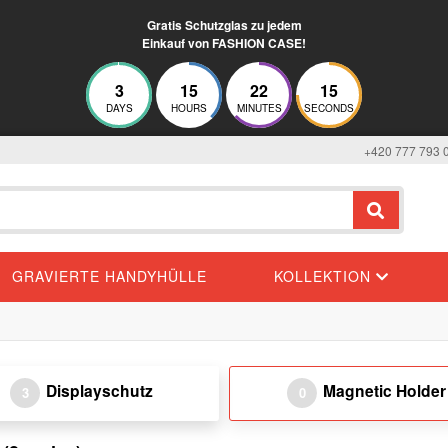
Gratis Schutzglas zu jedem
Einkauf von FASHION CASE!
3
15
22
15
DAYS
HOURS
MINUTES
SECONDS
+420 777 793 
GRAVIERTE HANDYHÜLLE
KOLLEKTION
Displayschutz
Magnetic Holder
3
0