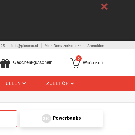
005
info@picasee.at
Mein Benutzerkonto
Anmelden
0
Geschenkgutschein
Warenkorb
HÜLLEN
ZUBEHÖR
Powerbanks
210