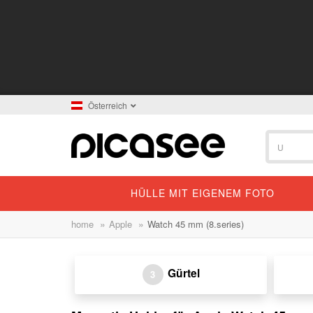
Österreich
HÜLLE MIT EIGENEM FOTO
»
»
home
Apple
Watch 45 mm (8.series)
Gürtel
3