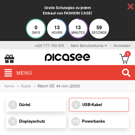
Gratis Schutzglas zu jedem
Einkauf von FASHION CASE!
0
13
13
59
DAYS
HOURS
MINUTES
SECONDS
+420 777 793 005
Mein Benutzerkonto
Anmelden
0
MENÜ
»
»
home
Apple
Watch SE 44 mm (2020)
Gürtel
USB-Kabel
3
0
Displayschutz
Powerbanks
3
210