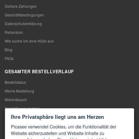
Sichere Zahlungen
Geschäftsbedingungen
Datenschutzerklärung
Rezension
Wie suche ich eine Hülle aus
Blog
FAQs
GESAMTER BESTELLVERLAUF
Bestellstatus
Meine Bestellung
Warentausch
Rücktritt vom Vertrag
Ihre Privatsphäre liegt uns am Herzen
Reklamation
Picasee verwendet Cookies, um die Funktionalität der
KONTAKTE
Website sicherzustellen und Website-Inhalte zu