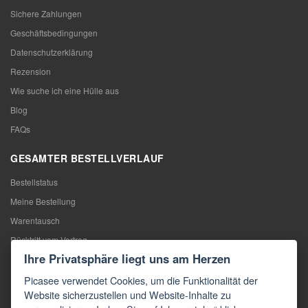
Sichere Zahlungen
Geschäftsbedingungen
Datenschutzerklärung
Rezension
Wie suche ich eine Hülle aus
Blog
FAQs
GESAMTER BESTELLVERLAUF
Bestellstatus
Meine Bestellung
Warentausch
Rücktritt vom Vertrag
Ihre Privatsphäre liegt uns am Herzen
Reklamation
Picasee verwendet Cookies, um die Funktionalität der
KONTAKTE
Website sicherzustellen und Website-Inhalte zu