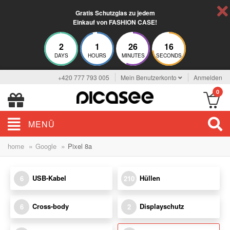
Gratis Schutzglas zu jedem
Einkauf von FASHION CASE!
2
1
26
16
DAYS
HOURS
MINUTES
SECONDS
+420 777 793 005
Mein Benutzerkonto
Anmelden
0
MENÜ
»
»
home
Google
Pixel 8a
USB-Kabel
Hüllen
6
210
Cross-body
Displayschutz
6
2