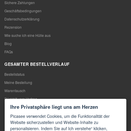
Sichere Zahlungen
Geschäftsbedingungen
Datenschutzerklärung
Rezension
Wie suche ich eine Hülle aus
Blog
FAQs
GESAMTER BESTELLVERLAUF
Bestellstatus
Meine Bestellung
Warentausch
Rücktritt vom Vertrag
Ihre Privatsphäre liegt uns am Herzen
Reklamation
Picasee verwendet Cookies, um die Funktionalität der
KONTAKTE
Website sicherzustellen und Website-Inhalte zu
personalisieren. Indem Sie auf Ich verstehe“ klicken,
Kontakte