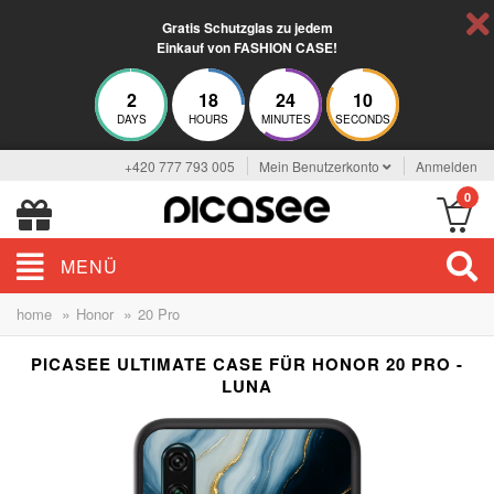
Gratis Schutzglas zu jedem
Einkauf von FASHION CASE!
2
18
24
9
DAYS
HOURS
MINUTES
SECONDS
+420 777 793 005
Mein Benutzerkonto
Anmelden
0
MENÜ
»
»
home
Honor
20 Pro
PICASEE ULTIMATE CASE FÜR HONOR 20 PRO -
LUNA