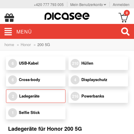
+420 777 793 005
Mein Benutzerkonto
Anmelden
0
MENÜ
»
»
home
Honor
200 5G
USB-Kabel
Hüllen
6
210
Cross-body
Displayschutz
6
4
Ladegeräte
Powerbanks
2
216
Selfie Stick
1
Ladegeräte für Honor 200 5G