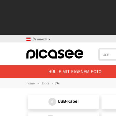
Österreich
HÜLLE MIT EIGENEM FOTO
»
»
home
Honor
7A
USB-Kabel
6