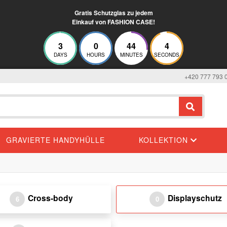
Gratis Schutzglas zu jedem
Einkauf von FASHION CASE!
3
0
44
4
DAYS
HOURS
MINUTES
SECONDS
+420 777 793 
GRAVIERTE HANDYHÜLLE
KOLLEKTION
Cross-body
Displayschutz
6
0