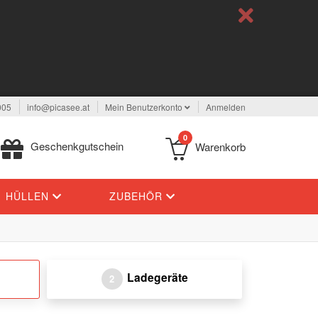
005
info@picasee.at
Mein Benutzerkonto
Anmelden
0
Geschenkgutschein
Warenkorb
HÜLLEN
ZUBEHÖR
Ladegeräte
2