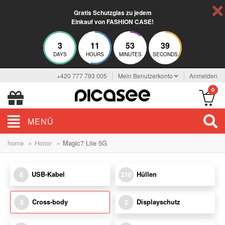
Gratis Schutzglas zu jedem
Einkauf von FASHION CASE!
3
11
53
38
DAYS
HOURS
MINUTES
SECONDS
+420 777 793 005
Mein Benutzerkonto
Anmelden
0
MENÜ
»
»
home
Honor
Magic7 Lite 5G
USB-Kabel
Hüllen
6
210
Cross-body
Displayschutz
6
2