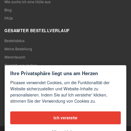
Wie suche ich eine Hülle aus
Blog
FAQs
GESAMTER BESTELLVERLAUF
Bestellstatus
Meine Bestellung
Warentausch
Rücktritt vom Vertrag
Ihre Privatsphäre liegt uns am Herzen
Reklamation
Picasee verwendet Cookies, um die Funktionalität der
KONTAKTE
Website sicherzustellen und Website-Inhalte zu
personalisieren. Indem Sie auf Ich verstehe“ klicken,
Kontakte
stimmen Sie der Verwendung von Cookies zu.
Kontaktformular
Großhandel
Ich verstehe
Medien