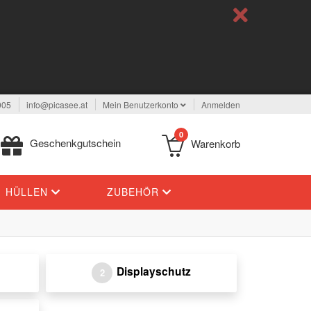
005
info@picasee.at
Mein Benutzerkonto
Anmelden
0
Geschenkgutschein
Warenkorb
HÜLLEN
ZUBEHÖR
Displayschutz
2