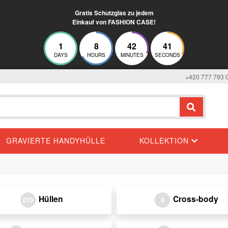
Gratis Schutzglas zu jedem
Einkauf von FASHION CASE!
1
8
42
41
DAYS
HOURS
MINUTES
SECONDS
+420 777 793 
GRAVIERTE HANDYHÜLLE
KOLLEKTION
Hüllen
Cross-body
210
6