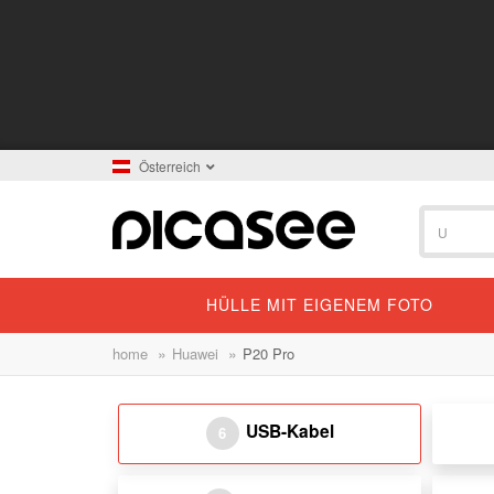
Österreich
HÜLLE MIT EIGENEM FOTO
»
»
home
Huawei
P20 Pro
USB-Kabel
6