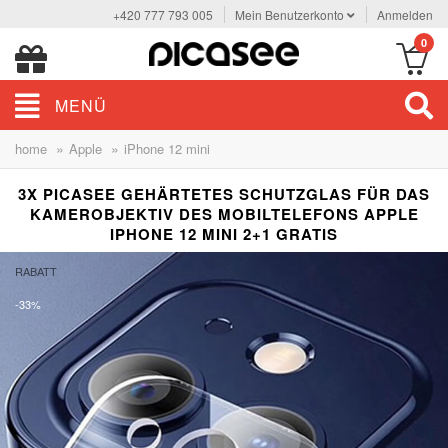
+420 777 793 005
Mein Benutzerkonto
Anmelden
0
MENÜ
»
»
home
Apple
iPhone 12 mini
3X PICASEE GEHÄRTETES SCHUTZGLAS FÜR DAS
KAMEROBJEKTIV DES MOBILTELEFONS APPLE
IPHONE 12 MINI 2+1 GRATIS
RABATT
-33%