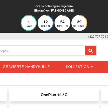
Gratis Schutzglas zu jedem
Einkauf von FASHION CASE!
1
12
54
38
DAYS
HOURS
MINUTES
SECONDS
+420 777 793 
GRAVIERTE HANDYHÜLLE
KOLLEKTION
OnePlus 12 5G