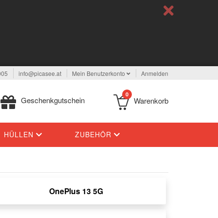
005
info@picasee.at
Mein Benutzerkonto
Anmelden
0
Geschenkgutschein
Warenkorb
HÜLLEN
ZUBEHÖR
OnePlus 13 5G