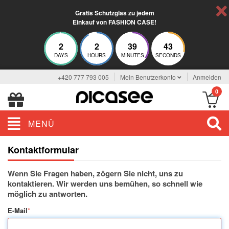
Gratis Schutzglas zu jedem
Einkauf von FASHION CASE!
2
2
39
43
DAYS
HOURS
MINUTES
SECONDS
+420 777 793 005
Mein Benutzerkonto
Anmelden
0
MENÜ
Kontaktformular
Wenn Sie Fragen haben, zögern Sie nicht, uns zu
kontaktieren. Wir werden uns bemühen, so schnell wie
möglich zu antworten.
E-Mail
*