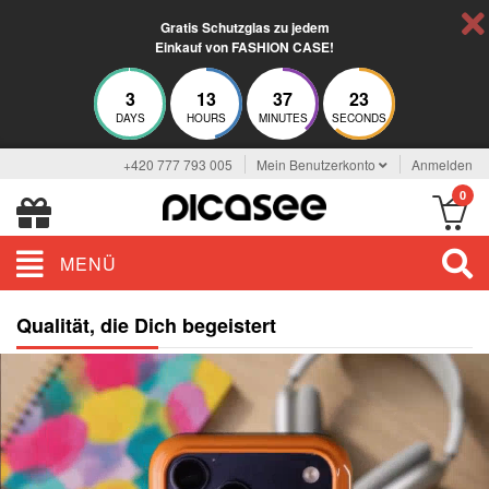
Gratis Schutzglas zu jedem
Einkauf von FASHION CASE!
3
13
37
23
DAYS
HOURS
MINUTES
SECONDS
+420 777 793 005
Mein Benutzerkonto
Anmelden
0
MENÜ
Qualität, die Dich begeistert