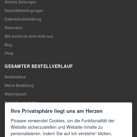
Sichere Zahlungen
Geschäftsbedingungen
Datenschutzerklärung
Rezension
Wie suche ich eine Hülle aus
Blog
FAQs
GESAMTER BESTELLVERLAUF
Bestellstatus
Meine Bestellung
Warentausch
Rücktritt vom Vertrag
Ihre Privatsphäre liegt uns am Herzen
Reklamation
Picasee verwendet Cookies, um die Funktionalität der
KONTAKTE
Website sicherzustellen und Website-Inhalte zu
personalisieren. Indem Sie auf Ich verstehe“ klicken,
Kontakte