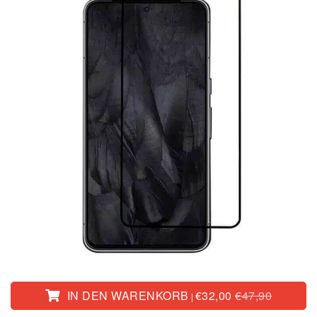
IN DEN WARENKORB
€32,00
€47,90
|