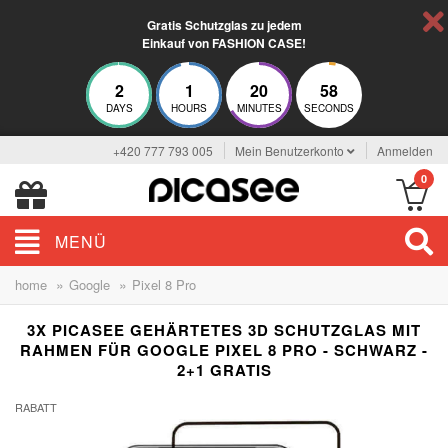
Gratis Schutzglas zu jedem
Einkauf von FASHION CASE!
2
1
20
57
DAYS
HOURS
MINUTES
SECONDS
+420 777 793 005
Mein Benutzerkonto
Anmelden
0
MENÜ
»
»
home
Google
Pixel 8 Pro
3X PICASEE GEHÄRTETES 3D SCHUTZGLAS MIT
RAHMEN FÜR GOOGLE PIXEL 8 PRO - SCHWARZ -
2+1 GRATIS
RABATT
-33%