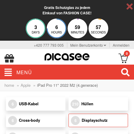
Gratis Schutzglas zu jedem
Einkauf von FASHION CASE!
3
6
59
57
DAYS
HOURS
MINUTES
SECONDS
+420 777 793 005
Mein Benutzerkonto
Anmelden
0
MENÜ
»
»
home
Apple
iPad Pro 11" 2022 M2 (4.generace)
USB-Kabel
Hüllen
6
210
Cross-body
Displayschutz
6
6