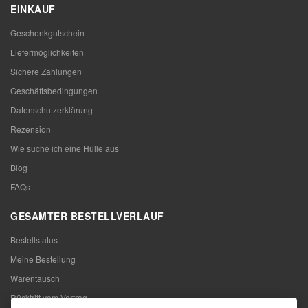
EINKAUF
Geschenkgutschein
Liefermöglichkeiten
Sichere Zahlungen
Geschäftsbedingungen
Datenschutzerklärung
Rezension
Wie suche ich eine Hülle aus
Blog
FAQs
GESAMTER BESTELLVERLAUF
Bestellstatus
Meine Bestellung
Warentausch
Rücktritt vom Vertrag