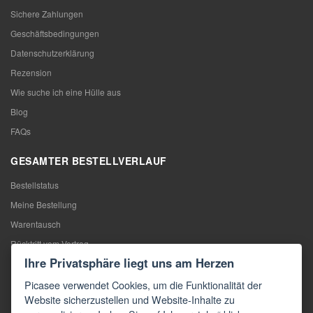
Sichere Zahlungen
Geschäftsbedingungen
Datenschutzerklärung
Rezension
Wie suche ich eine Hülle aus
Blog
FAQs
GESAMTER BESTELLVERLAUF
Bestellstatus
Meine Bestellung
Warentausch
Rücktritt vom Vertrag
Ihre Privatsphäre liegt uns am Herzen
Reklamation
Picasee verwendet Cookies, um die Funktionalität der
KONTAKTE
Website sicherzustellen und Website-Inhalte zu