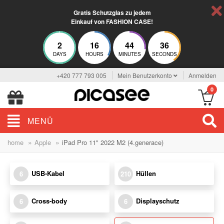
Gratis Schutzglas zu jedem
Einkauf von FASHION CASE!
2
16
44
36
DAYS
HOURS
MINUTES
SECONDS
+420 777 793 005
Mein Benutzerkonto
Anmelden
0
MENÜ
»
»
home
Apple
iPad Pro 11" 2022 M2 (4.generace)
USB-Kabel
Hüllen
6
210
Cross-body
Displayschutz
6
6