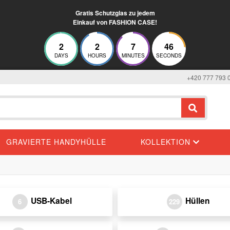
Gratis Schutzglas zu jedem
Einkauf von FASHION CASE!
2
2
7
46
DAYS
HOURS
MINUTES
SECONDS
+420 777 793 
GRAVIERTE HANDYHÜLLE
KOLLEKTION
USB-Kabel
Hüllen
6
229