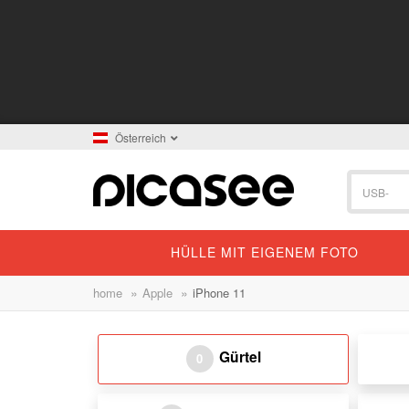
Österreich
HÜLLE MIT EIGENEM FOTO
»
»
home
Apple
iPhone 11
Gürtel
0