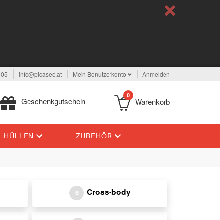
005
info@picasee.at
Mein Benutzerkonto
Anmelden
0
Geschenkgutschein
Warenkorb
HÜLLEN
ZUBEHÖR
Cross-body
6