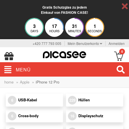
Gratis Schutzglas zu jedem
Einkauf von FASHION CASE!
3
17
30
59
DAYS
HOURS
MINUTES
SECONDS
+420 777 793 005
Mein Benutzerkonto
Anmelden
0
MENÜ
»
»
home
Apple
iPhone 12 Pro
USB-Kabel
Hüllen
6
229
Cross-body
Displayschutz
6
16