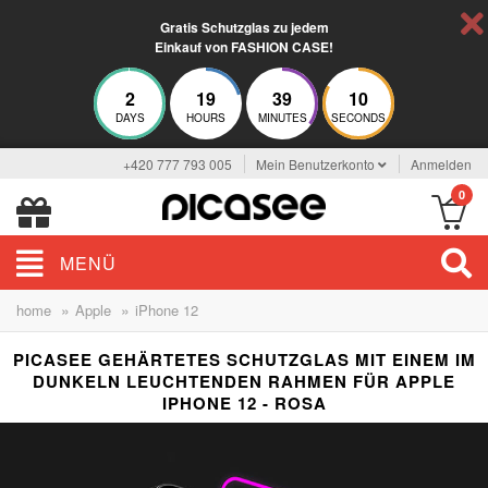
Gratis Schutzglas zu jedem
Einkauf von FASHION CASE!
2
19
39
9
DAYS
HOURS
MINUTES
SECONDS
+420 777 793 005
Mein Benutzerkonto
Anmelden
0
MENÜ
»
»
home
Apple
iPhone 12
PICASEE GEHÄRTETES SCHUTZGLAS MIT EINEM IM
DUNKELN LEUCHTENDEN RAHMEN FÜR APPLE
IPHONE 12 - ROSA