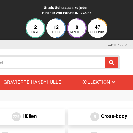
Gratis Schutzglas zu jedem
Einkauf von FASHION CASE!
2
12
9
47
DAYS
HOURS
MINUTES
SECONDS
+420 777 793 
GRAVIERTE HANDYHÜLLE
KOLLEKTION
Hüllen
Cross-body
229
6