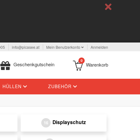
005
info@picasee.at
Mein Benutzerkonto
Anmelden
0
Geschenkgutschein
Warenkorb
HÜLLEN
ZUBEHÖR
Displayschutz
16