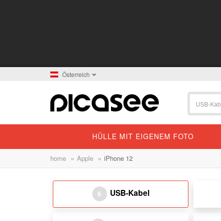
Österreich
HÜLLE MIT EIGENEM FOTO
»
»
home
Apple
iPhone 12
USB-Kabel
6