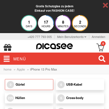
Gratis Schutzglas zu jedem
Einkauf von FASHION CASE!
1
17
8
2
DAYS
HOURS
MINUTES
SECONDS
+420 777 793 005
Mein Benutzerkonto
Anmelden
0
MENÜ
»
»
home
Apple
iPhone 13 Pro Max
Gürtel
USB-Kabel
0
6
Hüllen
Cross-body
229
6