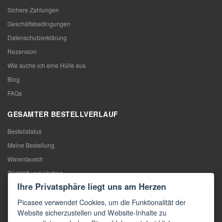
Sichere Zahlungen
Geschäftsbedingungen
Datenschutzerklärung
Rezension
Wie suche ich eine Hülle aus
Blog
FAQs
GESAMTER BESTELLVERLAUF
Bestellstatus
Meine Bestellung
Warentausch
Rücktritt vom Vertrag
Ihre Privatsphäre liegt uns am Herzen
Reklamation
Picasee verwendet Cookies, um die Funktionalität der
KONTAKTE
Website sicherzustellen und Website-Inhalte zu