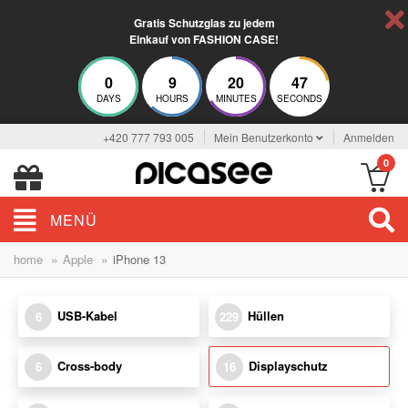
Gratis Schutzglas zu jedem
Einkauf von FASHION CASE!
0
9
20
46
DAYS
HOURS
MINUTES
SECONDS
+420 777 793 005
Mein Benutzerkonto
Anmelden
0
MENÜ
»
»
home
Apple
iPhone 13
USB-Kabel
Hüllen
6
229
Cross-body
Displayschutz
6
16