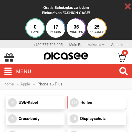
Gratis Schutzglas zu jedem
Einkauf von FASHION CASE!
0
17
36
24
DAYS
HOURS
MINUTES
SECONDS
+420 777 793 005
Mein Benutzerkonto
Anmelden
0
MENÜ
»
»
home
Apple
iPhone 15 Plus
USB-Kabel
Hüllen
6
229
Cross-body
Displayschutz
6
18