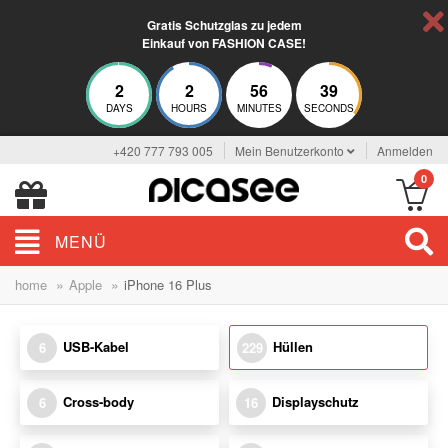
Gratis Schutzglas zu jedem
Einkauf von FASHION CASE!
2
2
56
38
DAYS
HOURS
MINUTES
SECONDS
+420 777 793 005
Mein Benutzerkonto
Anmelden
0
MENÜ
»
»
home
Apple
iPhone 16 Plus
USB-Kabel
Hüllen
6
229
Cross-body
Displayschutz
6
16