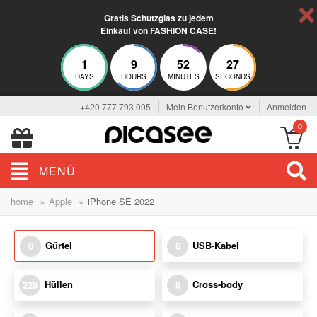
Gratis Schutzglas zu jedem
Einkauf von FASHION CASE!
1
9
52
27
DAYS
HOURS
MINUTES
SECONDS
+420 777 793 005
Mein Benutzerkonto
Anmelden
0
MENÜ
»
»
home
Apple
iPhone SE 2022
Gürtel
USB-Kabel
0
6
Hüllen
Cross-body
228
6