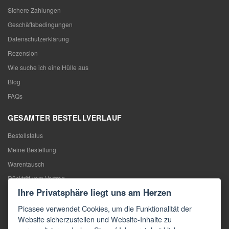
Sichere Zahlungen
Geschäftsbedingungen
Datenschutzerklärung
Rezension
Wie suche ich eine Hülle aus
Blog
FAQs
GESAMTER BESTELLVERLAUF
Bestellstatus
Meine Bestellung
Warentausch
Rücktritt vom Vertrag
Ihre Privatsphäre liegt uns am Herzen
Reklamation
Picasee verwendet Cookies, um die Funktionalität der
KONTAKTE
Website sicherzustellen und Website-Inhalte zu