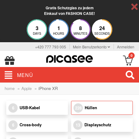
Gratis Schutzglas zu jedem
Einkauf von FASHION CASE!
3
1
8
23
DAYS
HOURS
MINUTES
SECONDS
+420 777 793 005
Mein Benutzerkonto
Anmelden
0
MENÜ
»
»
home
Apple
iPhone XR
USB-Kabel
Hüllen
6
228
Cross-body
Displayschutz
6
13