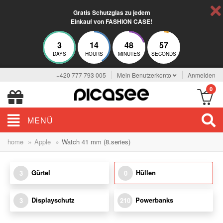
Gratis Schutzglas zu jedem
Einkauf von FASHION CASE!
3
14
48
57
DAYS
HOURS
MINUTES
SECONDS
+420 777 793 005
Mein Benutzerkonto
Anmelden
0
MENÜ
»
»
home
Apple
Watch 41 mm (8.series)
Gürtel
Hüllen
3
0
Displayschutz
Powerbanks
3
210