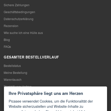
Sichere Zahlungen
Geschäftsbedingungen
Datenschutzerklärung
Rezension
Wie suche ich eine Hülle aus
Blog
FAQs
GESAMTER BESTELLVERLAUF
Bestellstatus
Meine Bestellung
Warentausch
Rücktritt vom Vertrag
Ihre Privatsphäre liegt uns am Herzen
Reklamation
Picasee verwendet Cookies, um die Funktionalität der
KONTAKTE
Website sicherzustellen und Website-Inhalte zu