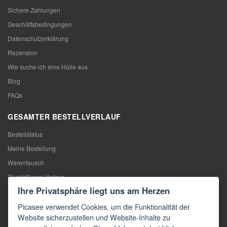
Sichere Zahlungen
Geschäftsbedingungen
Datenschutzerklärung
Rezension
Wie suche ich eine Hülle aus
Blog
FAQs
GESAMTER BESTELLVERLAUF
Bestellstatus
Meine Bestellung
Warentausch
Rücktritt vom Vertrag
Ihre Privatsphäre liegt uns am Herzen
Reklamation
Picasee verwendet Cookies, um die Funktionalität der
KONTAKTE
Website sicherzustellen und Website-Inhalte zu