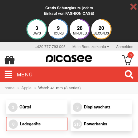
Gratis Schutzglas zu jedem
Einkauf von FASHION CASE!
3
9
28
20
DAYS
HOURS
MINUTES
SECONDS
+420 777 793 005
Mein Benutzerkonto
Anmelden
0
MENÜ
»
»
home
Apple
Watch 41 mm (8.series)
Gürtel
Displayschutz
3
3
Ladegeräte
Powerbanks
0
210