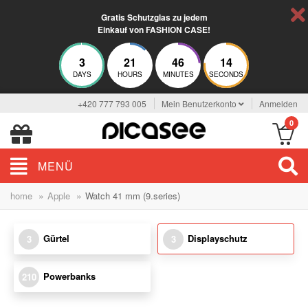
Gratis Schutzglas zu jedem
Einkauf von FASHION CASE!
3
21
46
14
DAYS
HOURS
MINUTES
SECONDS
+420 777 793 005
Mein Benutzerkonto
Anmelden
0
MENÜ
»
»
home
Apple
Watch 41 mm (9.series)
Gürtel
Displayschutz
3
3
Powerbanks
210