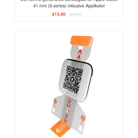
41 mm (9.series) inklusive Applikator
€13,80
€15,90
-18%