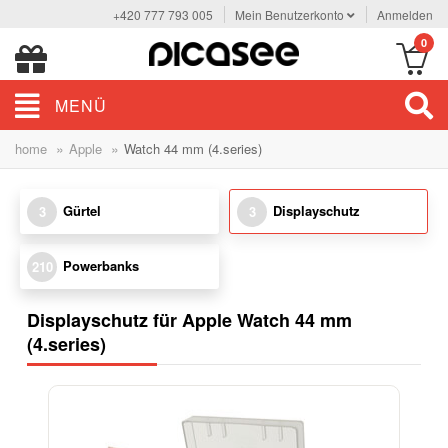
+420 777 793 005
Mein Benutzerkonto
Anmelden
0
MENÜ
»
»
home
Apple
Watch 44 mm (4.series)
Gürtel
Displayschutz
3
3
Powerbanks
210
Displayschutz für Apple Watch 44 mm
(4.series)
-13%