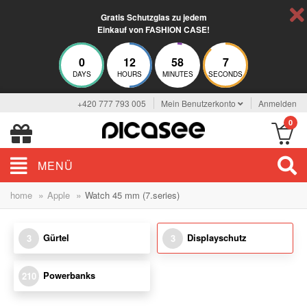
Gratis Schutzglas zu jedem
Einkauf von FASHION CASE!
0
12
58
7
DAYS
HOURS
MINUTES
SECONDS
+420 777 793 005
Mein Benutzerkonto
Anmelden
0
MENÜ
»
»
home
Apple
Watch 45 mm (7.series)
Gürtel
Displayschutz
3
3
Powerbanks
210