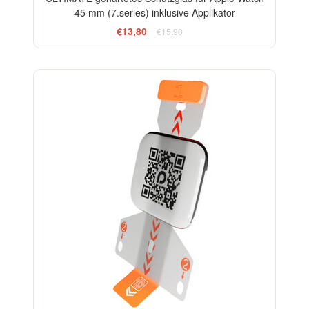
45 mm (7.series) inklusive Applikator
€13,80
€15,90
-18%