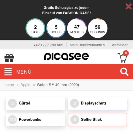
Gratis Schutzglas zu jedem
Einkauf von FASHION CASE!
2
5
47
56
DAYS
HOURS
MINUTES
SECONDS
+420 777 793 005
Mein Benutzerkonto
Anmelden
0
MENÜ
»
»
home
Apple
Watch SE 40 mm (2020)
Gürtel
Displayschutz
3
3
Powerbanks
Selfie Stick
210
0