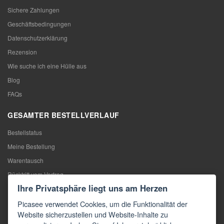
Sichere Zahlungen
Geschäftsbedingungen
Datenschutzerklärung
Rezension
Wie suche ich eine Hülle aus
Blog
FAQs
GESAMTER BESTELLVERLAUF
Bestellstatus
Meine Bestellung
Warentausch
Rücktritt vom Vertrag
Ihre Privatsphäre liegt uns am Herzen
Reklamation
Picasee verwendet Cookies, um die Funktionalität der
KONTAKTE
Website sicherzustellen und Website-Inhalte zu