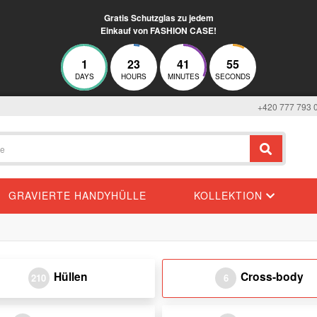
Gratis Schutzglas zu jedem
Einkauf von FASHION CASE!
1
23
41
55
DAYS
HOURS
MINUTES
SECONDS
+420 777 793 
GRAVIERTE HANDYHÜLLE
KOLLEKTION
Hüllen
Cross-body
210
6