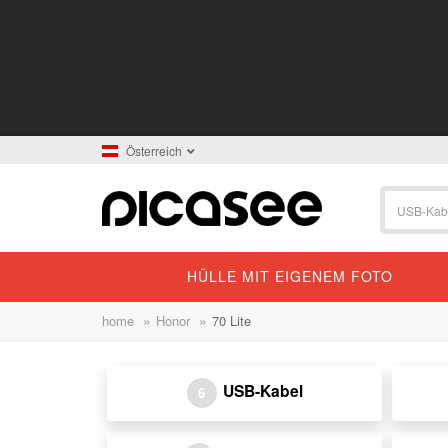
Österreich
HÜLLE MIT EIGENEM FOTO
»
»
home
Honor
70 Lite
USB-Kabel
6