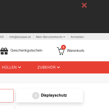
005
info@picasee.at
Mein Benutzerkonto
Anmelden
0
Geschenkgutschein
Warenkorb
HÜLLEN
ZUBEHÖR
Displayschutz
4