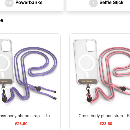
Powerbanks
Selfie Stick
216
1
te
oss-body phone strap - Lila
Cross-body phone strap - 
€23,60
€23,60