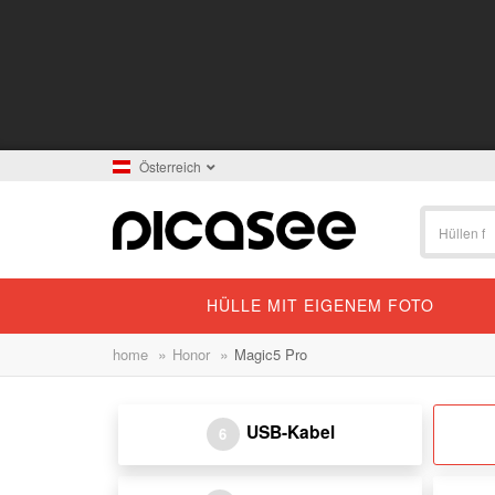
Österreich
HÜLLE MIT EIGENEM FOTO
»
»
home
Honor
Magic5 Pro
USB-Kabel
6