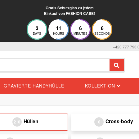
Gratis Schutzglas zu jedem
Einkauf von FASHION CASE!
3
11
6
5
DAYS
HOURS
MINUTES
SECONDS
+420 777 793 
GRAVIERTE HANDYHÜLLE
KOLLEKTION
Hüllen
Cross-body
210
6