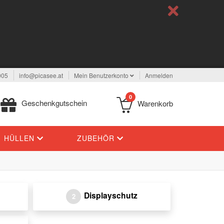
005
info@picasee.at
Mein Benutzerkonto
Anmelden
0
Geschenkgutschein
Warenkorb
HÜLLEN
ZUBEHÖR
Displayschutz
2