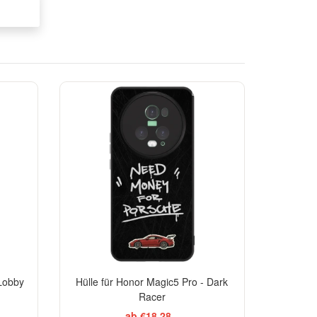
TSELLER
BESTSELLER
 Lobby
Hülle für Honor Magic5 Pro - Dark
Racer
ab €18,28