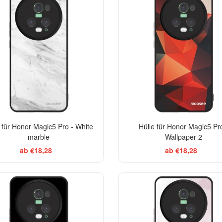
 für Honor Magic5 Pro - White
Hülle für Honor Magic5 Pro
marble
Wallpaper 2
ab €18,28
ab €18,28