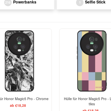
Powerbanks
Selfie Stick
216
1
BES
 für Honor Magic5 Pro - Chrome
Hülle für Honor Magic5 Pro -
tiles
ab €18,28
ab €18,28