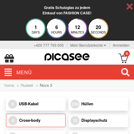
Gratis Schutzglas zu jedem
Einkauf von FASHION CASE!
1
6
12
20
DAYS
HOURS
MINUTES
SECONDS
+420 777 793 005
Mein Benutzerkonto
Anmelden
0
MENÜ
»
»
home
Huawei
Nova 3
USB-Kabel
Hüllen
6
210
Cross-body
Displayschutz
6
12