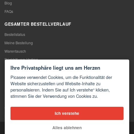
Blog
FAQs
GESAMTER BESTELLVERLAUF
Bestellstatus
Meine Bestellung
Warentausch
Rücktritt vom Vertrag
Ihre Privatsphäre liegt uns am Herzen
Reklamation
Picasee verwendet Cookies, um die Funktionalität der
KONTAKTE
Website sicherzustellen und Website-Inhalte zu
personalisieren. Indem Sie auf Ich verstehe“ klicken,
Kontakte
stimmen Sie der Verwendung von Cookies zu.
Kontaktformular
Großhandel
Ich verstehe
Medien
Alles ablehnen
Copyright © 2026 Picasee