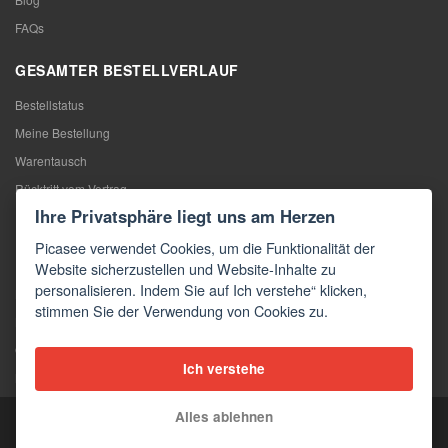
FAQs
GESAMTER BESTELLVERLAUF
Bestellstatus
Meine Bestellung
Warentausch
Rücktritt vom Vertrag
Ihre Privatsphäre liegt uns am Herzen
Reklamation
Picasee verwendet Cookies, um die Funktionalität der
KONTAKTE
Website sicherzustellen und Website-Inhalte zu
personalisieren. Indem Sie auf Ich verstehe“ klicken,
Kontakte
stimmen Sie der Verwendung von Cookies zu.
Kontaktformular
Großhandel
Ich verstehe
Medien
Alles ablehnen
Copyright © 2026 Picasee