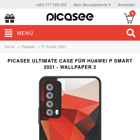
+420 777 793 005
Mein Benutzerkonto
Anmelden
0
MENÜ
»
»
home
Huawei
P Smart 2021
PICASEE ULTIMATE CASE FÜR HUAWEI P SMART
2021 - WALLPAPER 2