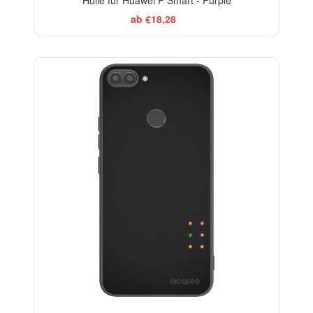
Hülle für Huawei P Smart - Purple
ab €18,28