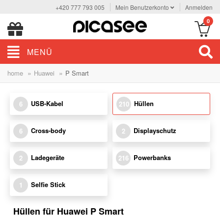
+420 777 793 005
Mein Benutzerkonto
Anmelden
0
MENÜ
»
»
home
Huawei
P Smart
USB-Kabel
Hüllen
6
210
Cross-body
Displayschutz
6
2
Ladegeräte
Powerbanks
2
216
Selfie Stick
1
Hüllen für Huawei P Smart