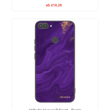
ab €18,28