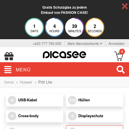
Gratis Schutzglas zu jedem
Einkauf von FASHION CASE!
1
4
39
2
DAYS
HOURS
MINUTES
SECONDS
+420 777 793 005
Mein Benutzerkonto
Anmelden
0
MENÜ
»
»
home
Huawei
P20 Lite
USB-Kabel
Hüllen
6
210
Cross-body
Displayschutz
6
6