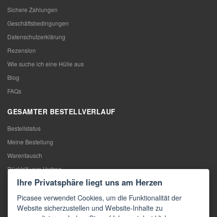
Sichere Zahlungen
Geschäftsbedingungen
Datenschutzerklärung
Rezension
Wie suche ich eine Hülle aus
Blog
FAQs
GESAMTER BESTELLVERLAUF
Bestellstatus
Meine Bestellung
Warentausch
Rücktritt vom Vertrag
Ihre Privatsphäre liegt uns am Herzen
Reklamation
Picasee verwendet Cookies, um die Funktionalität der
KONTAKTE
Website sicherzustellen und Website-Inhalte zu