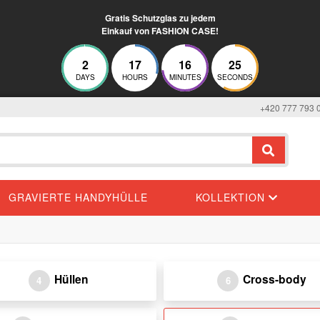
Gratis Schutzglas zu jedem
Einkauf von FASHION CASE!
2
17
16
25
DAYS
HOURS
MINUTES
SECONDS
+420 777 793 
GRAVIERTE HANDYHÜLLE
KOLLEKTION
Hüllen
Cross-body
4
6