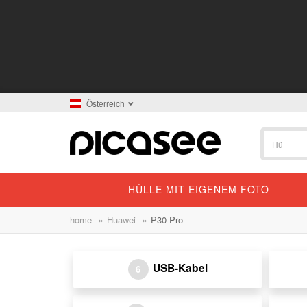
Österreich
HÜLLE MIT EIGENEM FOTO
»
»
home
Huawei
P30 Pro
USB-Kabel
6