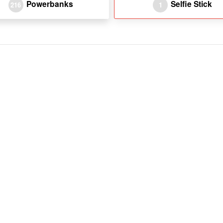
Powerbanks
Selfie Stick
216
1