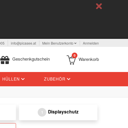
005
info@picasee.at
Mein Benutzerkonto
Anmelden
0
Geschenkgutschein
Warenkorb
HÜLLEN
ZUBEHÖR
Displayschutz
1