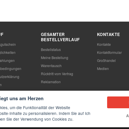
UF
GESAMTER
KONTAKTE
BESTELLVERLAUF
gutschein
Kontakte
Bestellstatus
lichkeiten
Kontaktformular
Meine Bestellung
Zahlungen
Großhandel
Warentausch
sbedingungen
Medien
Rücktritt vom Vertrag
utzerklärung
Reklamation
n
 ich eine Hülle aus
liegt uns am Herzen
ies, um die Funktionalität der Website
site-Inhalte zu personalisieren. Indem Sie auf Ich
A
mmen Sie der Verwendung von Cookies zu.