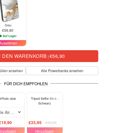
Grau
€56,90
Auf Lager
Auswählen
N DEN WARENKORB
€56,90
|
üllen ansehen
Alle Powerbanks ansehen
FÜR DICH EMPFOHLEN
ELEGANCE
-15%
irPods obal
Tripod Selfie Stick -
Schwarz
le AirPods Pro 1
€19,90
€33,95
€39,95
inzufügen
Hinzufügen