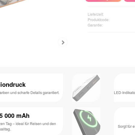
Lieferzeit:
Produktcode:
Garantie:
tiondruck
arben und scharfe Details garantiert.
LED-Indikat
 5 000 mAh
zen Tag – ideal für Reisen und den
Sorgt für 
salltag.