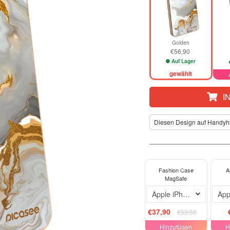
Golden
€56,90
Auf Lager
gewählt
I
Diesen Design auf Handyh
ELEGANCE
Fashion Case
A
MagSafe
-29%
Apple iPhone 12
App
€37,90
€53,50
Hinzufügen
H