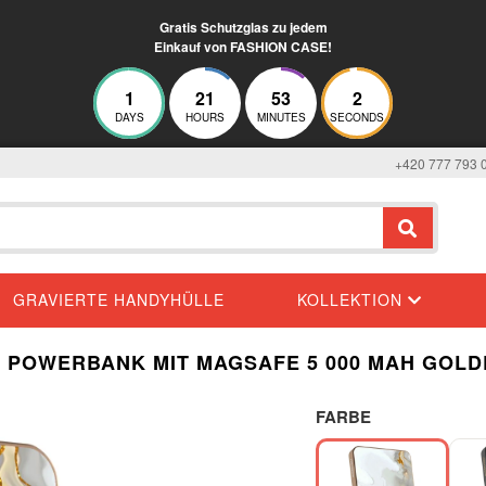
Gratis Schutzglas zu jedem
Einkauf von FASHION CASE!
1
21
53
1
DAYS
HOURS
MINUTES
SECONDS
+420 777 793 
GRAVIERTE HANDYHÜLLE
KOLLEKTION
 POWERBANK MIT MAGSAFE 5 000 MAH GOLD
FARBE