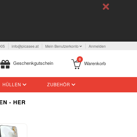
005
info@picasee.at
Mein Benutzerkonto
Anmelden
0
Geschenkgutschein
Warenkorb
HÜLLEN
ZUBEHÖR
EN - HER