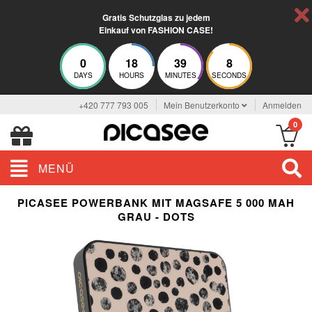
Gratis Schutzglas zu jedem
Einkauf von FASHION CASE!
0
18
39
8
DAYS
HOURS
MINUTES
SECONDS
+420 777 793 005
Mein Benutzerkonto
Anmelden
0
MENÜ
PICASEE POWERBANK MIT MAGSAFE 5 000 MAH
GRAU - DOTS
ELEGANCE