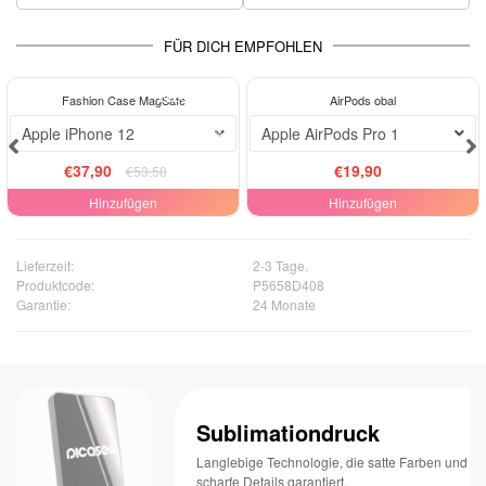
FÜR DICH EMPFOHLEN
ELEGANCE
ELEGANCE
Fashion Case MagSafe
AirPods obal
-29%
Apple iPhone 12
Apple AirPods Pro 1
€37,90
€19,90
€53,50
Hinzufügen
Hinzufügen
Lieferzeit:
2-3 Tage.
Produktcode:
P5658D408
Garantie:
24 Monate
Sublimationdruck
Langlebige Technologie, die satte Farben und
scharfe Details garantiert.