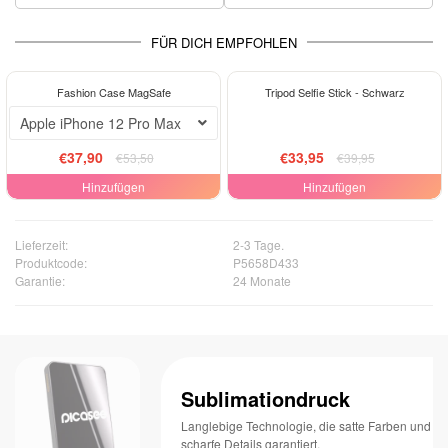
FÜR DICH EMPFOHLEN
-29%
-15%
Fashion Case MagSafe
Tripod Selfie Stick - Schwarz
Apple iPhone 12 Pro Max
€37,90
€33,95
€53,50
€39,95
Hinzufügen
Hinzufügen
Lieferzeit:
2-3 Tage.
Produktcode:
P5658D433
Garantie:
24 Monate
Sublimationdruck
Langlebige Technologie, die satte Farben und
scharfe Details garantiert.