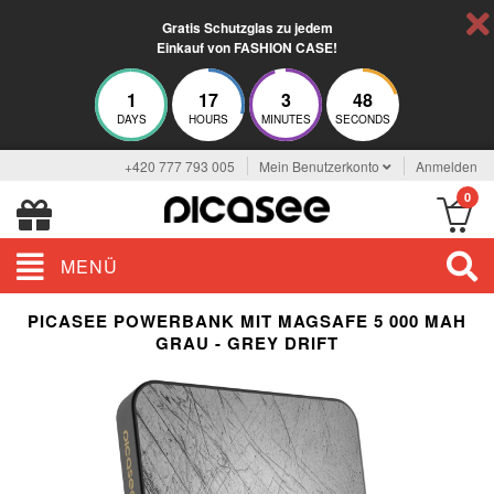
Gratis Schutzglas zu jedem
Einkauf von FASHION CASE!
1
17
3
48
DAYS
HOURS
MINUTES
SECONDS
+420 777 793 005
Mein Benutzerkonto
Anmelden
0
MENÜ
PICASEE POWERBANK MIT MAGSAFE 5 000 MAH
GRAU - GREY DRIFT